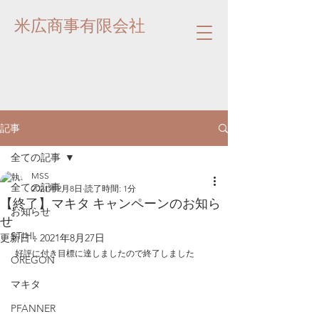
米広商事有限会社
記事
全ての記事
MSS
全ての記事
2021年2月8日
読了時間: 1分
【終了】マキタ キャンペーンのお知ら
お知らせ
せ
STIHL
更新日：
2021年8月27日
 好評に付き目標に達しましたので終了しました
OREGON
マキタ
PFANNER