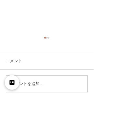
コメント
フランジ変換ア
コメントを追加…
【終了】防護衣等 展示・
試着会のお知らせ
OUR STORE
Address: 588-1, imaizumi,
misasa-chou, touhaku-gun,