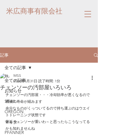
米広商事有限会社
記事
全ての記事
MSS
全ての記事
2024年5月31日
読了時間: 1分
チェンソーの汚部屋いろいろ
お知らせ
チェンソーの汚部屋・・・冷却効率が悪くなるので
STIHL
機械の寿命が縮みます
余分なものがくっついてるので持ち運ぶのはウエイ
OREGON
トトレーニング状態です
マキタ
最近チェンソーが重いわ～と思ったらこうなってる
かも知れませんね
PFANNER