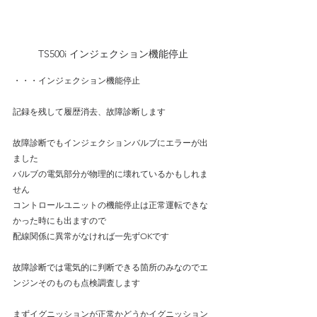
TS500i インジェクション機能停止
・・・インジェクション機能停止
記録を残して履歴消去、故障診断します
故障診断でもインジェクションバルブにエラーが出
ました
バルブの電気部分が物理的に壊れているかもしれま
せん
コントロールユニットの機能停止は正常運転できな
かった時にも出ますので
配線関係に異常がなければ一先ずOKです
故障診断では電気的に判断できる箇所のみなのでエ
ンジンそのものも点検調査します
まずイグニッションが正常かどうかイグニッション