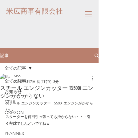
米広商事有限会社
記事
全ての記事
MSS
全ての記事
2024年3月7日
読了時間: 3分
スチール エンジンカッター TS500i エン
お知らせ
ジンがかからない
STIHL
スチール エンジンカッター TS500i エンジンがかから
ない
OREGON
スターターを何回引っ張っても掛からない・・・引
マキタ
くだけでしんどいですねｗ
PFANNER