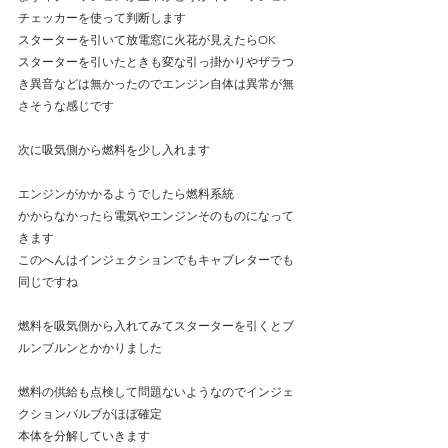
チェッカーを使って判断します
スターターを引いて放電窓に火花が見えたらOK
スターターを引いたときも変な引っ掛かりやザラつ
き異音などは無かったのでエンジン自体は異常が無
さそうな感じです
次に吸気側から燃料を少し入れます
エンジンがかかるようでしたら燃料系統
かからなかったら電気やエンジンそのものになって
きます
このへんはインジェクションでもキャブレターでも
同じですね
燃料を吸気側から入れてみてスターターを引くとブ
ルンブルンとかかりました
燃料の供給も点検して問題ないようなのでインジェ
クションバルブがほぼ確定
本体を分解していきます