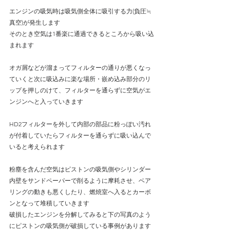
エンジンの吸気時は吸気側全体に吸引する力(負圧≒
真空)が発生します
そのとき空気は1番楽に通過できるところから吸い込
まれます
オガ屑などが溜まってフィルターの通りが悪くなっ
ていくと次に吸込みに楽な場所・嵌め込み部分のリ
ップを押しのけて、フィルターを通らずに空気がエ
ンジンへと入っていきます
HD2フィルターを外して内部の部品に粉っぽい汚れ
が付着していたらフィルターを通らずに吸い込んで
いると考えられます
粉塵を含んだ空気はピストンの吸気側やシリンダー
内壁をサンドペーパーで削るように摩耗させ、ベア
リングの動きも悪くしたり、燃焼室へ入るとカーボ
ンとなって堆積していきます
破損したエンジンを分解してみると下の写真のよう
にピストンの吸気側が破損している事例があります