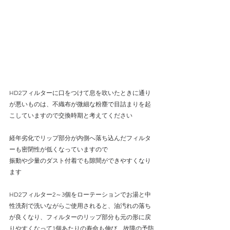
HD2フィルターに口をつけて息を吹いたときに通り
が悪いものは、不織布が微細な粉塵で目詰まりを起
こしていますので交換時期と考えてください
経年劣化でリップ部分が内側へ落ち込んだフィルタ
ーも密閉性が低くなっていますので
振動や少量のダスト付着でも隙間ができやすくなり
ます
HD2フィルター2～3個をローテーションでお湯と中
性洗剤で洗いながらご使用されると、油汚れの落ち
が良くなり、フィルターのリップ部分も元の形に戻
りやすくなって1個あたりの寿命も伸び、故障の予防