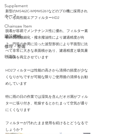
Supplement
新型のMS462C-MやMS261などのプロ機に採用され
ホース
ている高性能エアフィルターHD2
Chainsaw Item
脱着が容易でメンテナンス性に優れ、フィルター素
建設機械
材の気孔微細化・撥水撥油性により濾過精度が向
上、円筒の外周に沿った波型形状により平面型に比
修理・整備
べて非常に大きな表面積があり、濾過精度と吸気量
PETZL
の確保を両立させています
HD2フィルターは性能の高さから清掃の頻度が少な
くなりがちですが可能な限りご使用後の清掃をお勧
めしています
特に雨の日の作業では湿気を含んだオガ屑がフィル
ターに張り付き、乾燥するとかたまって空気が通り
にくくなります
フィルターが汚れたまま使用を続けるとどうなるで
しょうか？