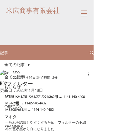
米広商事有限会社
記事
全ての記事
MSS
全ての記事
2020年9月14日
読了時間: 2分
HD2フィルター
お知らせ
更新日：
2023年1月18日
STIHL
MS231/241/251/261/271/291/362用 → 1141-140-4400
MS462用 → 1142-140-4402
OREGON
MS500i/661用 → 1144-140-4402
マキタ
※汚れを認識しやすくするため、フィルターの不織
PFANNER
布の色が黒から白になりました