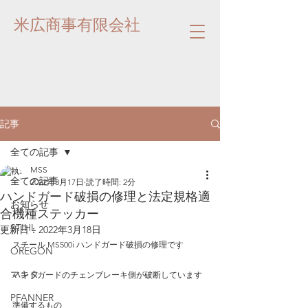
米広商事有限会社
記事
全ての記事
MSS
全ての記事
2022年3月17日
読了時間: 2分
ハンドガード破損の修理と法定規格適
お知らせ
合機種ステッカー
STIHL
更新日：
2022年3月18日
スチール MS500i ハンドガード破損の修理です
OREGON
マキタ
ハンドガードのチェンブレーキ側が破断しています
PFANNER
準備するもの