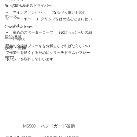
Supplement
T27トルクスドライバー
マイナスドライバー　（なるべく細いもの）
ホース
プライヤー　（Eクリップをはめ込むときに使い
ます）
Chainsaw Item
長めのスターターロープ　（φ2.7mmくらいの細
建設機械
いもの）
部品の交換はブレーキを分解しなければならないの
修理・整備
で作業性を良くするためにクラッチドラムやブレー
PETZL
キバンドを取外して行います
MS500i　ハンドガード破損