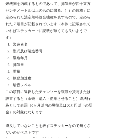
燃機関を内蔵するものであつて、排気量が四十立方
センチメートル以上のものに限る。）
）の規格」に
定められた法定規格適合機種を表すもので、定めら
れた７項目が記載されています（本体に記載されて
いればステッカー上に記載が無くても良いようで
す）
製造者名
型式及び製造番号
製造年月
排気量
重量
振動加速度
騒音レベル
この項目に違反したチェンソーを譲渡や貸与または
設置すると（販売・購入・使用させること）違法行
為として処罰（6ヶ月以内の懲役又は50万円以下の罰
金）の対象になります
違反していないことを表すステッカーなので無くさ
ないのがベストです