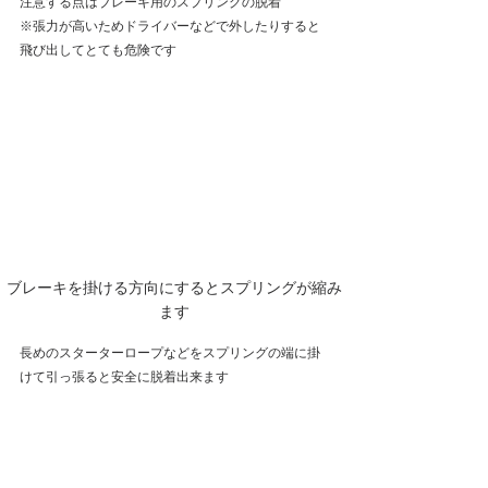
注意する点はブレーキ用のスプリングの脱着
※張力が高いためドライバーなどで外したりすると
飛び出してとても危険です
ブレーキを掛ける方向にするとスプリングが縮み
ます
長めのスターターロープなどをスプリングの端に掛
けて引っ張ると安全に脱着出来ます