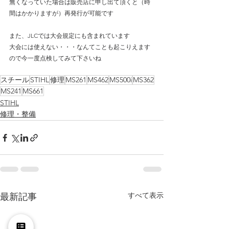
無くなっていた場合は販売店に申し出て頂くと（時
間はかかりますが）再発行が可能です
また、JLCでは大会規定にも含まれています
大会には使えない・・・なんてことも起こりえます
ので今一度点検してみて下さいね
スチール
STIHL
修理
MS261
MS462
MS500i
MS362
MS241
MS661
STIHL
修理・整備
すべて表示
最新記事