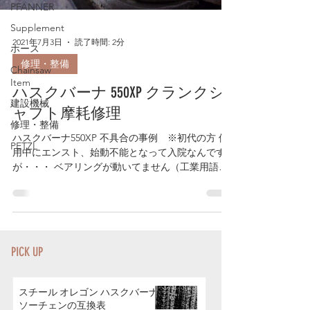
PFANNER
Supplement
2021年7月3日
読了時間: 2分
ホース
修理・整備
Chainsaw
Item
ハスクバーナ 550XP クランクシ
建設機械
ャフト摩耗修理
修理・整備
ハスクバーナ550XP 不具合の事例 ※初代の方 使
PETZL
用中にエンスト、始動不能となって入院なんです
が・・・ ベアリングが動いてません（工業用語で
クリープと言うそうです） ベアリングとクランク
シャフトの嵌合部がスカスカですね...
PICK UP
スチール オレゴン ハスクバーナ
ソーチェンの互換表