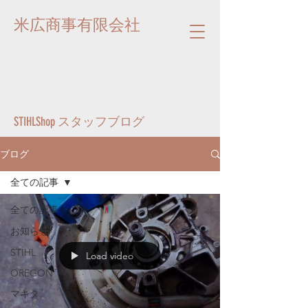
米広商事有限会社
STIHLShop スタッフブログ
ブログ
全ての記事
全ての記事
お知らせ
STIHL
Load video
OREGON
マキタ